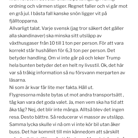
ordning och värmen stiger. Regnet faller och vi går mot
en grå jul. I bästa fall kanske snön ligger vit på
fjälltopparna.
Allvarligt talat. Varje svensk (jag tror säkert det gäller
alla skandinaver) ska minska sitt utsläpp av
växthusgaser från 10 till 1 ton per person. För att vara
korrekt står hushållen för 6,3 ton per person. Det
betyder handling. Om vi inte går på och leker Trump
hela bunten betyder det en helt ny livsstil. Ok, det här
var så tråkig information så nu försvann merparten av
läsarna.
Ni som är kvar får lite mer fakta. Håll ut.
Flygresorna måste bytas ut mot andra transportsätt ,
tåg kan vara det goda valet. Ja, men vem ska ha tid att
åka tåg? Nej, det blir inte många. Alltså blev det ingen
resa. Desto bättre. Så reducerar vi massor av utsläpp.
Samma lycka skulle vi nå om vi inte kör bil utan åker
buss. Det har kommit till min kännedom att särskilt