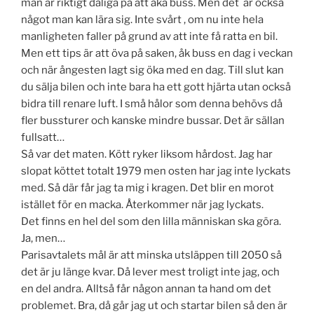
män är riktigt dåliga på att åka buss. Men det är också
något man kan lära sig. Inte svårt , om nu inte hela
manligheten faller på grund av att inte få ratta en bil.
Men ett tips är att öva på saken, åk buss en dag i veckan
och när ångesten lagt sig öka med en dag. Till slut kan
du sälja bilen och inte bara ha ett gott hjärta utan också
bidra till renare luft. I små hålor som denna behövs då
fler bussturer och kanske mindre bussar. Det är sällan
fullsatt…
Så var det maten. Kött ryker liksom hårdost. Jag har
slopat köttet totalt 1979 men osten har jag inte lyckats
med. Så där får jag ta mig i kragen. Det blir en morot
istället för en macka. Återkommer när jag lyckats.
Det finns en hel del som den lilla människan ska göra.
Ja, men…
Parisavtalets mål är att minska utsläppen till 2050 så
det är ju länge kvar. Då lever mest troligt inte jag, och
en del andra. Alltså får någon annan ta hand om det
problemet. Bra, då går jag ut och startar bilen så den är