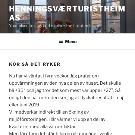
Skip
HENNINGSVÆRTURISTHEIM
to
AS
content
Your place to stay and explore the Lofoten Islands
Menu
KÖR SÅ DET RYKER
Nu har vi väntat i fyra veckor. Jag pratar om
uppvärmningen av den nya delen av huset. Det skulle
bli +35° och jag tror det som mest var uppe i +27°. Så
enligt den här metoden ser jag ett lyckat resultat i maj
eller juni 2019.
Vi medverkar indirekt till en ökning av
miljöförstöringen. Här värmer vi upp en del av
kvarteret med alla värmefläktar.
Men förutom det står bilarna på tomgång i vanlig