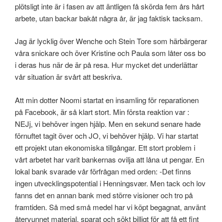
plötsligt inte är i fasen av att äntligen få skörda fem års hårt
arbete, utan backar bakåt några år, är jag faktisk tacksam.
Jag är lycklig över Wenche och Stein Tore som härbärgerar
våra snickare och över Kristine och Paula som låter oss bo
i deras hus när de är på resa. Hur mycket det underlättar
vår situation är svårt att beskriva.
Att min dotter Noomi startat en insamling för reparationen
på Facebook, är så klart stort. Min första reaktion var :
NEJj, vi behöver ingen hjälp. Men en sekund senare hade
förnuftet tagit över och JO, vi behöver hjälp. Vi har startat
ett projekt utan ekonomiska tillgångar. Ett stort problem i
vårt arbetet har varit bankernas ovilja att låna ut pengar. En
lokal bank svarade vår förfrågan med orden: -Det finns
ingen utvecklingspotential i Henningsvær. Men tack och lov
fanns det en annan bank med större visioner och tro på
framtiden. Så med små medel har vi köpt begagnat, använt
återvunnet material, sparat och sökt billigt för att få ett fint