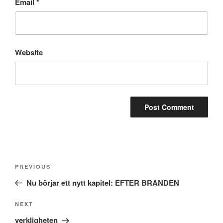
Email
*
Website
Post
Previous
PREVIOUS
navigation
Post
Nu börjar ett nytt kapitel: EFTER BRANDEN
Next
NEXT
Post
verkligheten