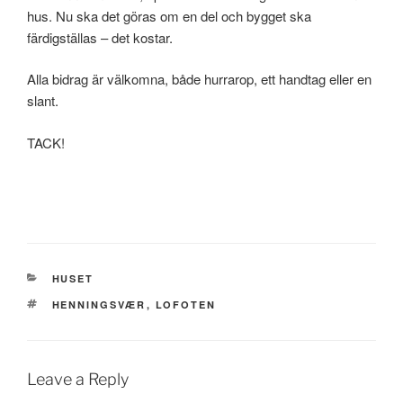
hus. Nu ska det göras om en del och bygget ska
färdigställas – det kostar.
Alla bidrag är välkomna, både hurrarop, ett handtag eller en
slant.
TACK!
CATEGORIES
HUSET
TAGS
HENNINGSVÆR
,
LOFOTEN
Leave a Reply