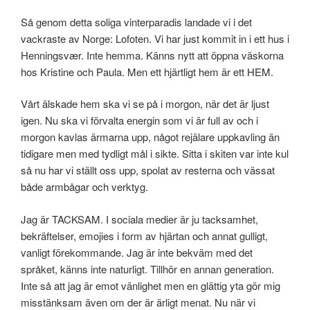
Så genom detta soliga vinterparadis landade vi i det
vackraste av Norge: Lofoten. Vi har just kommit in i ett hus i
Henningsvær. Inte hemma. Känns nytt att öppna väskorna
hos Kristine och Paula. Men ett hjärtligt hem är ett HEM.
Vårt älskade hem ska vi se på i morgon, när det är ljust
igen. Nu ska vi förvalta energin som vi är full av och i
morgon kavlas ärmarna upp, något rejälare uppkavling än
tidigare men med tydligt mål i sikte. Sitta i skiten var inte kul
så nu har vi ställt oss upp, spolat av resterna och vässat
både armbågar och verktyg.
Jag är TACKSAM. I sociala medier är ju tacksamhet,
bekräftelser, emojies i form av hjärtan och annat gulligt,
vanligt förekommande. Jag är inte bekväm med det
språket, känns inte naturligt. Tillhör en annan generation.
Inte så att jag är emot vänlighet men en glättig yta gör mig
misstänksam även om der är ärligt menat. Nu när vi