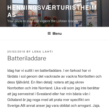
Skip
HENNINGSVÆRTURISTHEIM
to
AS
content
Your place to stay and explore the Lofoten Islands
Menu
POSTED
25/02/2018
BY
LENA LAHTI
ON
Batteriladdare
Idag har vi suttit i en batteriladdare. I en farkost har vi
färdats i sol genom det vackraste av vackra Norrbotten och
dess fjällvärld. En liten detalj: notera att jag skrev
Norrbotten och inte Norrland. Lika väl som jag inte berättar
att jag semestrat i Svealand eller har min bästa vän i
Götaland är jag noga med att prata mer specifikt om
Sverige.Allt annat anser jag vara obildat och arrogant. Jaja.