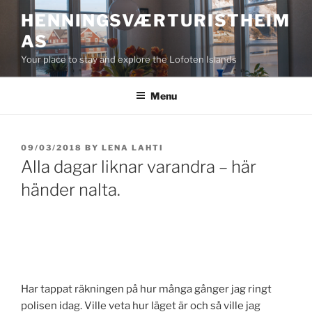
Skip
HENNINGSVÆRTURISTHEIM
to
AS
content
Your place to stay and explore the Lofoten Islands
Menu
POSTED
09/03/2018
BY
LENA LAHTI
ON
Alla dagar liknar varandra – här
händer nalta.
Har tappat räkningen på hur många gånger jag ringt
polisen idag. Ville veta hur läget är och så ville jag