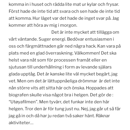
komma in i huset och rädda lite mat ur kylar och frysar.
Först hade de inte tid att svara och sen hade de inte tid
att komma. Hur läget var det hade de inget svar på. Jag
kommer att höra av mig i morgon.
Det är inte mycket att tillägga om
vårt väntande. Suger energi. Bedövar entusiasmen i
oss och färgmättnaden går ned några hack. Kan vara på
plats med en glad överraskning. Välkommen! Det ska
helst vara nåt som för processen framåt eller en
sjutusan till underhållning i form av levande själars
glada upptåg. Det är kanske lite väl mycket begärt, jag
vet. Men om det är lättuppnåeliga drömmar är det inte
nån större vits att sitta här och önska. Hoppades att
biografen skulle visa något bra i helgen. Det gör de :
“Utøyafilmen”. Men tyvärr, det funkar inte den här
helgen. Tror den är för tung just nu. Nej, jag går ut så får
jag gå in och då har ju redan två saker hänt. Räknar
aktiviteter…