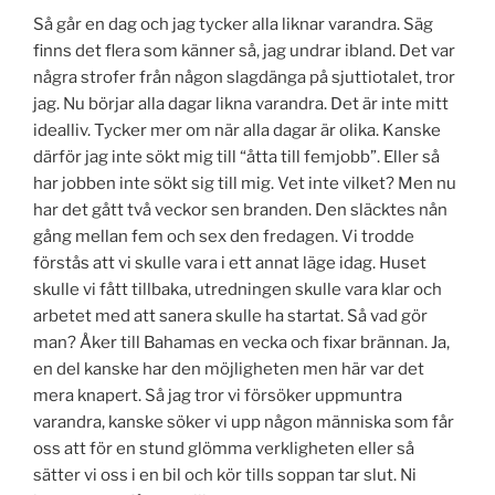
Så går en dag och jag tycker alla liknar varandra. Säg
finns det flera som känner så, jag undrar ibland. Det var
några strofer från någon slagdänga på sjuttiotalet, tror
jag. Nu börjar alla dagar likna varandra. Det är inte mitt
idealliv. Tycker mer om när alla dagar är olika. Kanske
därför jag inte sökt mig till “åtta till femjobb”. Eller så
har jobben inte sökt sig till mig. Vet inte vilket? Men nu
har det gått två veckor sen branden. Den släcktes nån
gång mellan fem och sex den fredagen. Vi trodde
förstås att vi skulle vara i ett annat läge idag. Huset
skulle vi fått tillbaka, utredningen skulle vara klar och
arbetet med att sanera skulle ha startat. Så vad gör
man? Åker till Bahamas en vecka och fixar brännan. Ja,
en del kanske har den möjligheten men här var det
mera knapert. Så jag tror vi försöker uppmuntra
varandra, kanske söker vi upp någon människa som får
oss att för en stund glömma verkligheten eller så
sätter vi oss i en bil och kör tills soppan tar slut. Ni