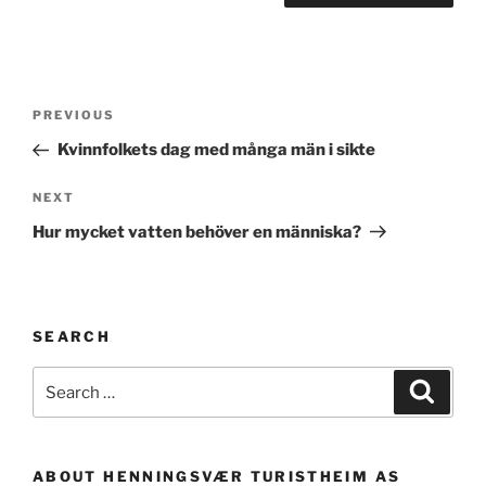
Post
Previous
PREVIOUS
navigation
Post
Kvinnfolkets dag med många män i sikte
Next
NEXT
Post
Hur mycket vatten behöver en människa?
SEARCH
Search
Search
for:
ABOUT HENNINGSVÆR TURISTHEIM AS