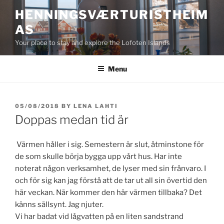
Skip
HENNINGSVÆRTURISTHEIM
to
AS
content
Your place to stay and explore the Lofoten Islands
Menu
POSTED
05/08/2018
BY
LENA LAHTI
ON
Doppas medan tid är
Värmen håller i sig. Semestern är slut, åtminstone för
de som skulle börja bygga upp vårt hus. Har inte
noterat någon verksamhet, de lyser med sin frånvaro. I
och för sig kan jag förstå att de tar ut all sin övertid den
här veckan. När kommer den här värmen tillbaka? Det
känns sällsynt. Jag njuter.
Vi har badat vid lågvatten på en liten sandstrand