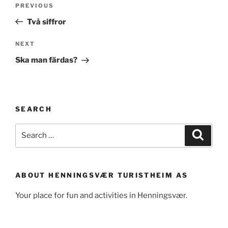
Previous
PREVIOUS
navigation
Post
Två siffror
Next
NEXT
Post
Ska man färdas?
SEARCH
Search
Search
for:
ABOUT HENNINGSVÆR TURISTHEIM AS
Your place for fun and activities in Henningsvær.