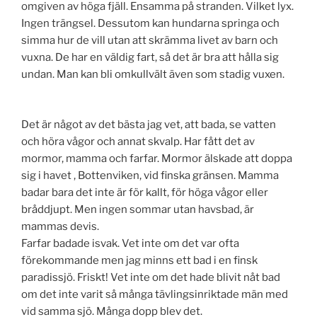
omgiven av höga fjäll. Ensamma på stranden. Vilket lyx.
Ingen trängsel. Dessutom kan hundarna springa och
simma hur de vill utan att skrämma livet av barn och
vuxna. De har en väldig fart, så det är bra att hålla sig
undan. Man kan bli omkullvält även som stadig vuxen.
Det är något av det bästa jag vet, att bada, se vatten
och höra vågor och annat skvalp. Har fått det av
mormor, mamma och farfar. Mormor älskade att doppa
sig i havet , Bottenviken, vid finska gränsen. Mamma
badar bara det inte är för kallt, för höga vågor eller
bråddjupt. Men ingen sommar utan havsbad, är
mammas devis.
Farfar badade isvak. Vet inte om det var ofta
förekommande men jag minns ett bad i en finsk
paradissjö. Friskt! Vet inte om det hade blivit nåt bad
om det inte varit så många tävlingsinriktade män med
vid samma sjö. Många dopp blev det.