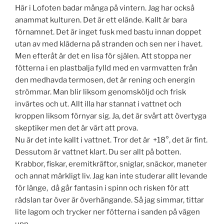
Här i Lofoten badar många på vintern. Jag har också
anammat kulturen. Det är ett elände. Kallt är bara
förnamnet. Det är inget fusk med bastu innan doppet
utan av med kläderna på stranden och sen ner i havet.
Men efteråt är det en lisa för själen. Att stoppa ner
fötterna i en plastbalja fylld med en varmvatten från
den medhavda termosen, det är rening och energin
strömmar. Man blir liksom genomsköljd och frisk
invärtes och ut. Allt illa har stannat i vattnet och
kroppen liksom förnyar sig. Ja, det är svårt att övertyga
skeptiker men det är värt att prova.
Nu är det inte kallt i vattnet. Tror det är +18°, det är fint.
Dessutom är vattnet klart. Du ser allt på botten.
Krabbor, fiskar, eremitkräftor, sniglar, snäckor, maneter
och annat märkligt liv. Jag kan inte studerar allt levande
för länge, då går fantasin i spinn och risken för att
rädslan tar över är överhängande. Så jag simmar, tittar
lite lagom och trycker ner fötterna i sanden på vägen
upp.