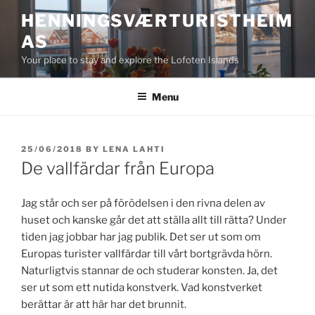
Skip
HENNINGSVÆRTURISTHEIM
to
AS
content
Your place to stay and explore the Lofoten Islands
Menu
POSTED
25/06/2018
BY
LENA LAHTI
ON
De vallfärdar från Europa
Jag står och ser på förödelsen i den rivna delen av
huset och kanske går det att ställa allt till rätta? Under
tiden jag jobbar har jag publik. Det ser ut som om
Europas turister vallfärdar till vårt bortgrävda hörn.
Naturligtvis stannar de och studerar konsten. Ja, det
ser ut som ett nutida konstverk. Vad konstverket
berättar är att här har det brunnit.