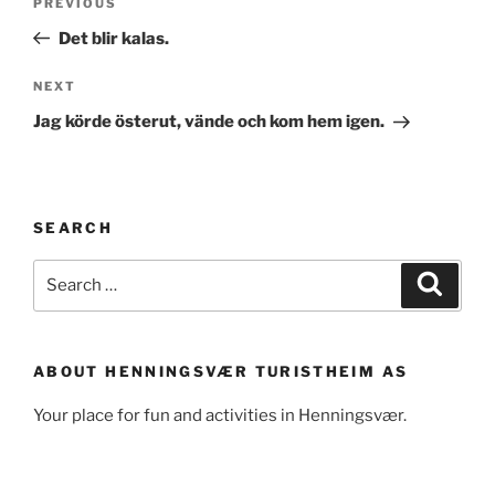
Previous
PREVIOUS
navigation
Post
Det blir kalas.
Next
NEXT
Post
Jag körde österut, vände och kom hem igen.
SEARCH
Search
Search
for:
ABOUT HENNINGSVÆR TURISTHEIM AS
Your place for fun and activities in Henningsvær.